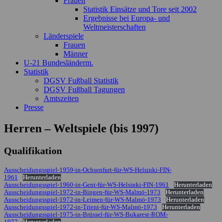
Frauen
Statistik Einsätze und Tore seit 2002
Ergebnisse bei Europa- und
Weltmeisterschaften
Länderspiele
Frauen
Männer
U-21 Bundesländerm.
Statistik
DGSV Fußball Statistik
DGSV Fußball Tagungen
Amtszeiten
Presse
Herren – Weltspiele (bis 1997)
Qualifikation
Ausscheidungsspiel-1959-in-Ochsenfurt-für-WS-Helsinki-FIN-
1961
Herunterladen
Ausscheidungsspiel-1960-in-Gent-für-WS-Helsinki-FIN-1961
Herunterladen
Ausscheidungsspiel-1972-in-Bingen-für-WS-Malmö-1973
Herunterladen
Ausscheidungsspiel-1972-in-Leimen-für-WS-Malmö-1973
Herunterladen
Ausscheidungsspiel-1972-in-Trient-für-WS-Malmö-1973
Herunterladen
Ausscheidungsspiel-1975-in-Brüssel-für-WS-Bukarest-ROM-
1977
Herunterladen