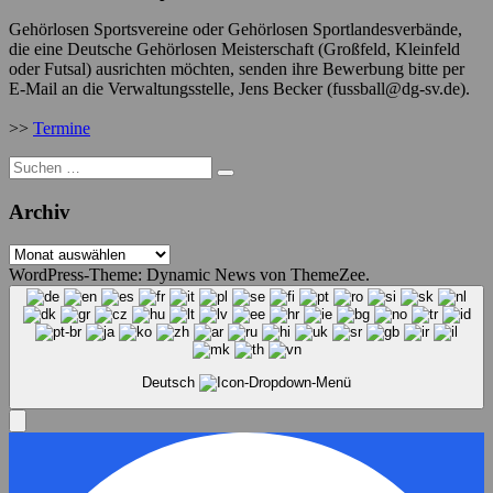
Gehörlosen Sportsvereine oder Gehörlosen Sportlandesverbände,
die eine Deutsche Gehörlosen Meisterschaft (Großfeld, Kleinfeld
oder Futsal) ausrichten möchten, senden ihre Bewerbung bitte per
E-Mail an die Verwaltungsstelle, Jens Becker (fussball@dg-sv.de).
>>
Termine
Suche
nach:
Archiv
Archiv
WordPress-Theme: Dynamic News von ThemeZee.
Deutsch