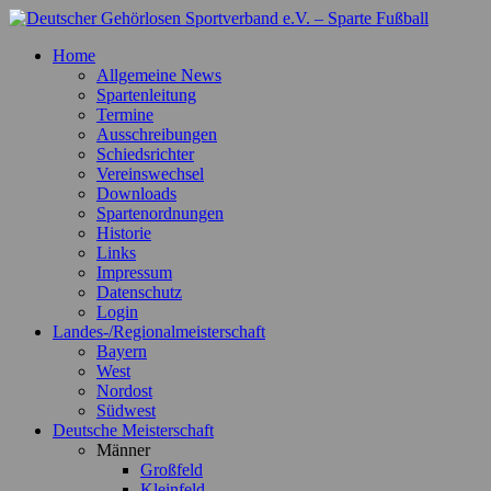
Zum
Inhalt
Deutscher Gehörlosen Sportverband e.V. – Sparte Fußball
Offizielle Webseite der Sparte Fußball
Home
springen
Allgemeine News
Spartenleitung
Termine
Ausschreibungen
Schiedsrichter
Vereinswechsel
Downloads
Spartenordnungen
Historie
Links
Impressum
Datenschutz
Login
Landes-/Regionalmeisterschaft
Bayern
West
Nordost
Südwest
Deutsche Meisterschaft
Männer
Großfeld
Kleinfeld