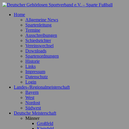
Zum
Inhalt
Deutscher Gehörlosen Sportverband e.V. – Sparte Fußball
Offizielle Webseite der Sparte Fußball
Home
springen
Allgemeine News
Spartenleitung
Termine
Ausschreibungen
Schiedsrichter
Vereinswechsel
Downloads
Spartenordnungen
Historie
Links
Impressum
Datenschutz
Login
Landes-/Regionalmeisterschaft
Bayern
West
Nordost
Südwest
Deutsche Meisterschaft
Männer
Großfeld
Kleinfeld