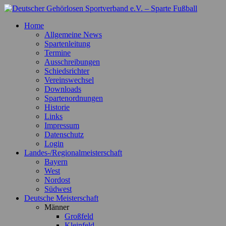
Zum
Inhalt
Deutscher Gehörlosen Sportverband e.V. – Sparte Fußball
Offizielle Webseite der Sparte Fußball
Home
springen
Allgemeine News
Spartenleitung
Termine
Ausschreibungen
Schiedsrichter
Vereinswechsel
Downloads
Spartenordnungen
Historie
Links
Impressum
Datenschutz
Login
Landes-/Regionalmeisterschaft
Bayern
West
Nordost
Südwest
Deutsche Meisterschaft
Männer
Großfeld
Kleinfeld