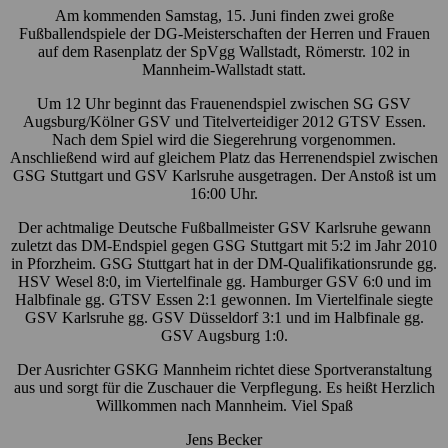
Am kommenden Samstag, 15. Juni finden zwei große
Fußballendspiele der DG-Meisterschaften der Herren und Frauen
auf dem Rasenplatz der SpVgg Wallstadt, Römerstr. 102 in
Mannheim-Wallstadt statt.
Um 12 Uhr beginnt das Frauenendspiel zwischen SG GSV
Augsburg/Kölner GSV und Titelverteidiger 2012 GTSV Essen.
Nach dem Spiel wird die Siegerehrung vorgenommen.
Anschließend wird auf gleichem Platz das Herrenendspiel zwischen
GSG Stuttgart und GSV Karlsruhe ausgetragen. Der Anstoß ist um
16:00 Uhr.
Der achtmalige Deutsche Fußballmeister GSV Karlsruhe gewann
zuletzt das DM-Endspiel gegen GSG Stuttgart mit 5:2 im Jahr 2010
in Pforzheim. GSG Stuttgart hat in der DM-Qualifikationsrunde gg.
HSV Wesel 8:0, im Viertelfinale gg. Hamburger GSV 6:0 und im
Halbfinale gg. GTSV Essen 2:1 gewonnen. Im Viertelfinale siegte
GSV Karlsruhe gg. GSV Düsseldorf 3:1 und im Halbfinale gg.
GSV Augsburg 1:0.
Der Ausrichter GSKG Mannheim richtet diese Sportveranstaltung
aus und sorgt für die Zuschauer die Verpflegung. Es heißt Herzlich
Willkommen nach Mannheim. Viel Spaß
Jens Becker