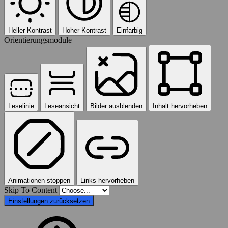
Heller Kontrast
Hoher Kontrast
Einfarbig
Orientierungsmodule
Leselinie
Leseansicht
Bilder ausblenden
Inhalt hervorheben
Animationen stoppen
Links hervorheben
Skip To Content
Einstellungen zurücksetzen