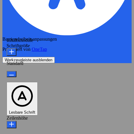
Barrierefreiheitsanpassungen
Inhaltsmodule
Schriftgröße
Präsentiert von
OneTap
Werkzeugleiste ausblenden
Standard
Lesbare Schrift
Zeilenhöhe