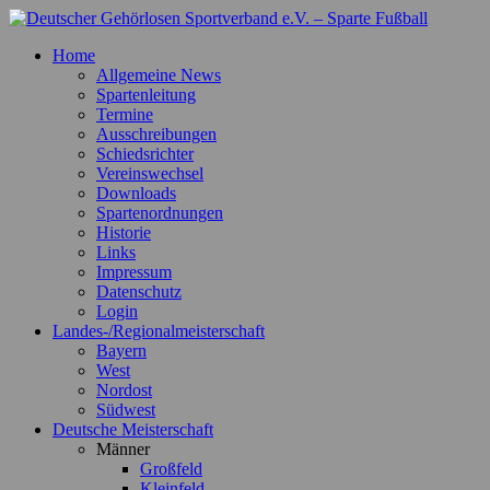
Zum
Inhalt
Deutscher Gehörlosen Sportverband e.V. – Sparte Fußball
Offizielle Webseite der Sparte Fußball
Home
springen
Allgemeine News
Spartenleitung
Termine
Ausschreibungen
Schiedsrichter
Vereinswechsel
Downloads
Spartenordnungen
Historie
Links
Impressum
Datenschutz
Login
Landes-/Regionalmeisterschaft
Bayern
West
Nordost
Südwest
Deutsche Meisterschaft
Männer
Großfeld
Kleinfeld