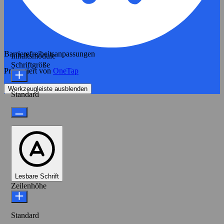
Barrierefreiheitsanpassungen
Inhaltsmodule
Schriftgröße
Präsentiert von
OneTap
Werkzeugleiste ausblenden
Standard
Lesbare Schrift
Zeilenhöhe
Standard