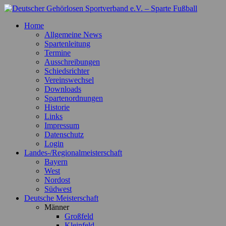
Zum
Inhalt
Deutscher Gehörlosen Sportverband e.V. – Sparte Fußball
Offizielle Webseite der Sparte Fußball
Home
springen
Allgemeine News
Spartenleitung
Termine
Ausschreibungen
Schiedsrichter
Vereinswechsel
Downloads
Spartenordnungen
Historie
Links
Impressum
Datenschutz
Login
Landes-/Regionalmeisterschaft
Bayern
West
Nordost
Südwest
Deutsche Meisterschaft
Männer
Großfeld
Kleinfeld