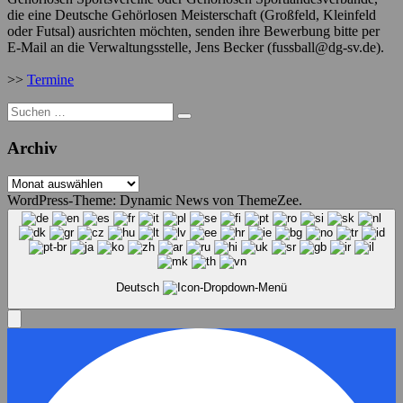
die eine Deutsche Gehörlosen Meisterschaft (Großfeld, Kleinfeld
oder Futsal) ausrichten möchten, senden ihre Bewerbung bitte per
E-Mail an die Verwaltungsstelle, Jens Becker (fussball@dg-sv.de).
>>
Termine
Suche
nach:
Archiv
Archiv
WordPress-Theme: Dynamic News von ThemeZee.
Deutsch