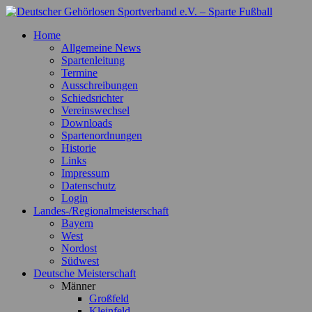
Zum
Inhalt
Deutscher Gehörlosen Sportverband e.V. – Sparte Fußball
Offizielle Webseite der Sparte Fußball
Home
springen
Allgemeine News
Spartenleitung
Termine
Ausschreibungen
Schiedsrichter
Vereinswechsel
Downloads
Spartenordnungen
Historie
Links
Impressum
Datenschutz
Login
Landes-/Regionalmeisterschaft
Bayern
West
Nordost
Südwest
Deutsche Meisterschaft
Männer
Großfeld
Kleinfeld