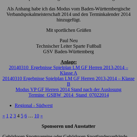
Als Anhang habe ich das Modus vom Baden-Württembergische
Verbandspokalmeisterschaft 2014 und den Terminkalender 2014
hinzugefügt.
Mit sportlichen Grüßen
Paul Neu
Technischer Leiter Sparte Fußball
GSV Baden-Württemberg
Anlage:
20140310_Ergebnisse Spielplan LM GF Herren 2013-2014 –
Klasse A
20140310 Ergebnisse Spielplan LM GF Herren 2013-2014 – Klasse
B
Modus VP GF Herren 2014 Stand nach der Auslosung
Termine_GSBW_2014_Stand_07022014
Regional - Südwest
«
1
2
3
4
5
6
…
10
»
Sponsoren und Ausstatter
Gehörlosen Sportsvereine oder Gehörlosen Sportlandesverbände,