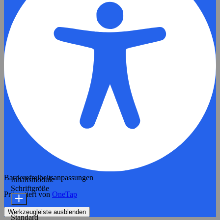
Barrierefreiheitsanpassungen
Inhaltsmodule
Schriftgröße
Präsentiert von
OneTap
Werkzeugleiste ausblenden
Standard