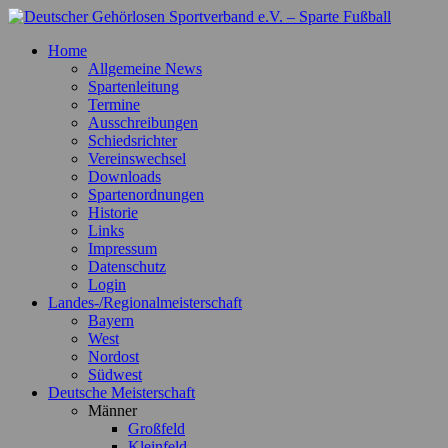
Zum
Inhalt
Deutscher Gehörlosen Sportverband e.V. – Sparte Fußball
Offizielle Webseite der Sparte Fußball
Home
springen
Allgemeine News
Spartenleitung
Termine
Ausschreibungen
Schiedsrichter
Vereinswechsel
Downloads
Spartenordnungen
Historie
Links
Impressum
Datenschutz
Login
Landes-/Regionalmeisterschaft
Bayern
West
Nordost
Südwest
Deutsche Meisterschaft
Männer
Großfeld
Kleinfeld