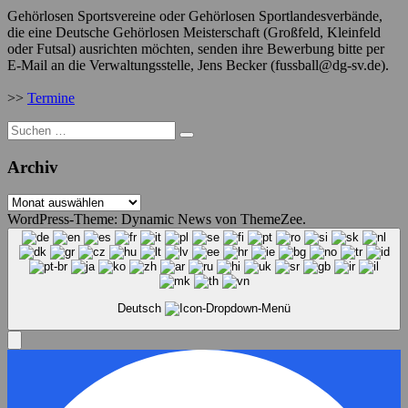
Gehörlosen Sportsvereine oder Gehörlosen Sportlandesverbände,
die eine Deutsche Gehörlosen Meisterschaft (Großfeld, Kleinfeld
oder Futsal) ausrichten möchten, senden ihre Bewerbung bitte per
E-Mail an die Verwaltungsstelle, Jens Becker (fussball@dg-sv.de).
>>
Termine
Suche
nach:
Archiv
Archiv
WordPress-Theme: Dynamic News von ThemeZee.
Deutsch