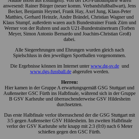
Natalie Bloss aus Esslingen). Von der DG-Fußballsparte waren
anwesend: Rainer Bürger (neuer komm. Verbandsfußballwart), Jens
Becker, Benjamin Heymel, Frank Hay, Axel Jung, Klaus-Peter
Matthies, Gerhard Heinzle, Andre Brändel, Christian Wagner und
Klaus Stumpf, außerdem waren auch Bundestrainer Frank Zürn und
Werner von der Ruhren und auch U21-Bundestrainerteam (Torben
Meyer, Simon Antonio Bernardo und Joachim-Christian Groß)
dabei.
Alle Siegerehrungen und Ehrungen wurden gleich nach
Spielschluss in den jeweiligen Sporthallen vorgenommen.
Die Ergebnisse können im Internet unter
www.dg-sv.de
und
www.dgs-fussball.de
abgerufen werden.
Herren:
Hier kamen in der Gruppe A erwartungsgemäß GSG Stuttgart und
Außenseiter GSC Fürth ins Halbfinale, während sich in der Gruppe
B GSV Karlsruhe und überraschenderweise GSV Hildesheim
durchsetzten.
Das erste Halbfinale verlor überraschend der die GSG Stuttgart mit
3:5 gegen Außenseiter GSV Hildesheim. Im zweiten Halbfinale
verlor der GSV Karlsruhe sehr knapp mit 2:3 (0:0) nach 6 Meter
schießen gegen den GSC Fürth.