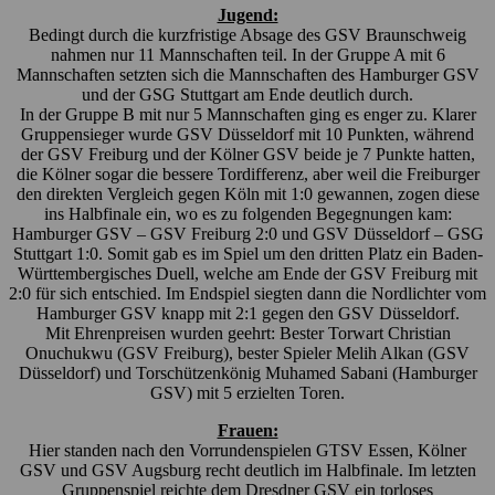
Jugend:
Bedingt durch die kurzfristige Absage des GSV Braunschweig
nahmen nur 11 Mannschaften teil. In der Gruppe A mit 6
Mannschaften setzten sich die Mannschaften des Hamburger GSV
und der GSG Stuttgart am Ende deutlich durch.
In der Gruppe B mit nur 5 Mannschaften ging es enger zu. Klarer
Gruppensieger wurde GSV Düsseldorf mit 10 Punkten, während
der GSV Freiburg und der Kölner GSV beide je 7 Punkte hatten,
die Kölner sogar die bessere Tordifferenz, aber weil die Freiburger
den direkten Vergleich gegen Köln mit 1:0 gewannen, zogen diese
ins Halbfinale ein, wo es zu folgenden Begegnungen kam:
Hamburger GSV – GSV Freiburg 2:0 und GSV Düsseldorf – GSG
Stuttgart 1:0. Somit gab es im Spiel um den dritten Platz ein Baden-
Württembergisches Duell, welche am Ende der GSV Freiburg mit
2:0 für sich entschied. Im Endspiel siegten dann die Nordlichter vom
Hamburger GSV knapp mit 2:1 gegen den GSV Düsseldorf.
Mit Ehrenpreisen wurden geehrt: Bester Torwart Christian
Onuchukwu (GSV Freiburg), bester Spieler Melih Alkan (GSV
Düsseldorf) und Torschützenkönig Muhamed Sabani (Hamburger
GSV) mit 5 erzielten Toren.
Frauen:
Hier standen nach den Vorrundenspielen GTSV Essen, Kölner
GSV und GSV Augsburg recht deutlich im Halbfinale. Im letzten
Gruppenspiel reichte dem Dresdner GSV ein torloses