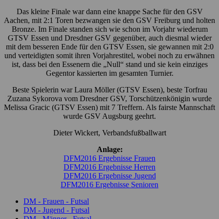
Das kleine Finale war dann eine knappe Sache für den GSV
Aachen, mit 2:1 Toren bezwangen sie den GSV Freiburg und holten
Bronze. Im Finale standen sich wie schon im Vorjahr wiederum
GTSV Essen und Dresdner GSV gegenüber, auch diesmal wieder
mit dem besseren Ende für den GTSV Essen, sie gewannen mit 2:0
und verteidigten somit ihren Vorjahrestitel, wobei noch zu erwähnen
ist, dass bei den Essenern die „Null“ stand und sie kein einziges
Gegentor kassierten im gesamten Turnier.
Beste Spielerin war Laura Möller (GTSV Essen), beste Torfrau
Zuzana Sykorova vom Dresdner GSV, Torschützenkönigin wurde
Melissa Gracic (GTSV Essen) mit 7 Treffern. Als fairste Mannschaft
wurde GSV Augsburg geehrt.
Dieter Wickert, Verbandsfußballwart
Anlage:
DFM2016 Ergebnisse Frauen
DFM2016 Ergebnisse Herren
DFM2016 Ergebnisse Jugend
DFM2016 Ergebnisse Senioren
DM - Frauen - Futsal
DM - Jugend - Futsal
DM - Männer - Futsal