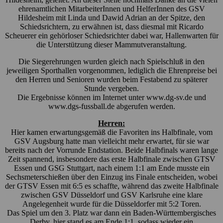
ehrenamtlichen MitarbeiterInnen und HelferInnen des GSV
Hildesheim mit Linda und Dawid Adrian an der Spitze, den
Schiedsrichtern, zu erwähnen ist, dass diesmal mit Ricardo
Scheuerer ein gehörloser Schiedsrichter dabei war, Hallenwarten für
die Unterstützung dieser Mammutveranstaltung.
Die Siegerehrungen wurden gleich nach Spielschluß in den
jeweiligen Sporthallen vorgenommen, lediglich die Ehrenpreise bei
den Herren und Senioren wurden beim Festabend zu späterer
Stunde vergeben.
Die Ergebnisse können im Internet unter www.dg-sv.de und
www.dgs-fussball.de abgerufen werden.
Herren:
Hier kamen erwartungsgemäß die Favoriten ins Halbfinale, vom
GSV Augsburg hatte man vielleicht mehr erwartet, für sie war
bereits nach der Vorrunde Endstation. Beide Halbfinals waren lange
Zeit spannend, insbesondere das erste Halbfinale zwischen GTSV
Essen und GSG Stuttgart, nach einem 1:1 am Ende musste ein
Sechsmeterschießen über den Einzug ins Finale entscheiden, wobei
der GTSV Essen mit 6:5 es schaffte, während das zweite Halbfinale
zwischen GSV Düsseldorf und GSV Karlsruhe eine klare
Angelegenheit wurde für die Düsseldorfer mit 5:2 Toren.
Das Spiel um den 3. Platz war dann ein Baden-Württembergisches
Derby, hier stand es am Ende 1:1, sodass wieder ein