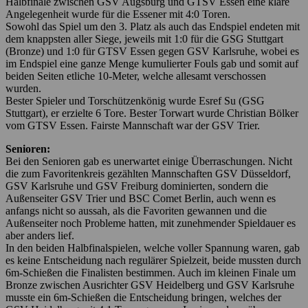
Halbfinale zwischen GSV Augsburg und GTSV Essen eine klare
Angelegenheit wurde für die Essener mit 4:0 Toren.
Sowohl das Spiel um den 3. Platz als auch das Endspiel endeten mit
dem knappsten aller Siege, jeweils mit 1:0 für die GSG Stuttgart
(Bronze) und 1:0 für GTSV Essen gegen GSV Karlsruhe, wobei es
im Endspiel eine ganze Menge kumulierter Fouls gab und somit auf
beiden Seiten etliche 10-Meter, welche allesamt verschossen
wurden.
Bester Spieler und Torschützenkönig wurde Esref Su (GSG
Stuttgart), er erzielte 6 Tore. Bester Torwart wurde Christian Bölker
vom GTSV Essen. Fairste Mannschaft war der GSV Trier.
Senioren:
Bei den Senioren gab es unerwartet einige Überraschungen. Nicht
die zum Favoritenkreis gezählten Mannschaften GSV Düsseldorf,
GSV Karlsruhe und GSV Freiburg dominierten, sondern die
Außenseiter GSV Trier und BSC Comet Berlin, auch wenn es
anfangs nicht so aussah, als die Favoriten gewannen und die
Außenseiter noch Probleme hatten, mit zunehmender Spieldauer es
aber anders lief.
In den beiden Halbfinalspielen, welche voller Spannung waren, gab
es keine Entscheidung nach regulärer Spielzeit, beide mussten durch
6m-Schießen die Finalisten bestimmen. Auch im kleinen Finale um
Bronze zwischen Ausrichter GSV Heidelberg und GSV Karlsruhe
musste ein 6m-Schießen die Entscheidung bringen, welches der