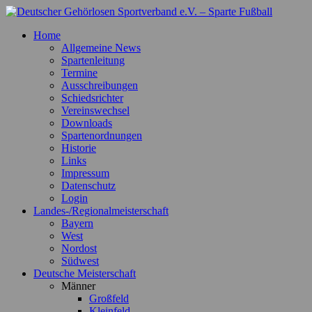
Zum
Inhalt
Deutscher Gehörlosen Sportverband e.V. – Sparte Fußball
Offizielle Webseite der Sparte Fußball
Home
springen
Allgemeine News
Spartenleitung
Termine
Ausschreibungen
Schiedsrichter
Vereinswechsel
Downloads
Spartenordnungen
Historie
Links
Impressum
Datenschutz
Login
Landes-/Regionalmeisterschaft
Bayern
West
Nordost
Südwest
Deutsche Meisterschaft
Männer
Großfeld
Kleinfeld