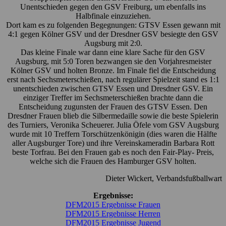
Unentschieden gegen den GSV Freiburg, um ebenfalls ins
Halbfinale einzuziehen.
Dort kam es zu folgenden Begegnungen: GTSV Essen gewann mit
4:1 gegen Kölner GSV und der Dresdner GSV besiegte den GSV
Augsburg mit 2:0.
Das kleine Finale war dann eine klare Sache für den GSV
Augsburg, mit 5:0 Toren bezwangen sie den Vorjahresmeister
Kölner GSV und holten Bronze. Im Finale fiel die Entscheidung
erst nach Sechsmeterschießen, nach regulärer Spielzeit stand es 1:1
unentschieden zwischen GTSV Essen und Dresdner GSV. Ein
einziger Treffer im Sechsmeterschießen brachte dann die
Entscheidung zugunsten der Frauen des GTSV Essen. Den
Dresdner Frauen blieb die Silbermedaille sowie die beste Spielerin
des Turniers, Veronika Scheuerer. Julia Öfele vom GSV Augsburg
wurde mit 10 Treffern Torschützenkönigin (dies waren die Hälfte
aller Augsburger Tore) und ihre Vereinskameradin Barbara Rott
beste Torfrau. Bei den Frauen gab es noch den Fair-Play- Preis,
welche sich die Frauen des Hamburger GSV holten.
Dieter Wickert, Verbandsfußballwart
Ergebnisse:
DFM2015 Ergebnisse Frauen
DFM2015 Ergebnisse Herren
DFM2015 Ergebnisse Jugend