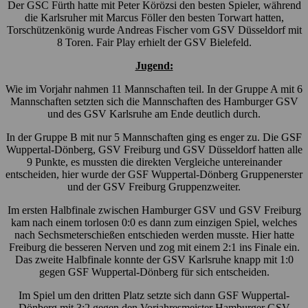
Der GSC Fürth hatte mit Peter Körözsi den besten Spieler, während
die Karlsruher mit Marcus Föller den besten Torwart hatten,
Torschützenkönig wurde Andreas Fischer vom GSV Düsseldorf mit
8 Toren. Fair Play erhielt der GSV Bielefeld.
Jugend:
Wie im Vorjahr nahmen 11 Mannschaften teil. In der Gruppe A mit 6
Mannschaften setzten sich die Mannschaften des Hamburger GSV
und des GSV Karlsruhe am Ende deutlich durch.
In der Gruppe B mit nur 5 Mannschaften ging es enger zu. Die GSF
Wuppertal-Dönberg, GSV Freiburg und GSV Düsseldorf hatten alle
9 Punkte, es mussten die direkten Vergleiche untereinander
entscheiden, hier wurde der GSF Wuppertal-Dönberg Gruppenerster
und der GSV Freiburg Gruppenzweiter.
Im ersten Halbfinale zwischen Hamburger GSV und GSV Freiburg
kam nach einem torlosen 0:0 es dann zum einzigen Spiel, welches
nach Sechsmeterschießen entschieden werden musste. Hier hatte
Freiburg die besseren Nerven und zog mit einem 2:1 ins Finale ein.
Das zweite Halbfinale konnte der GSV Karlsruhe knapp mit 1:0
gegen GSF Wuppertal-Dönberg für sich entscheiden.
Im Spiel um den dritten Platz setzte sich dann GSF Wuppertal-
Dönberg mit 3:2 gegen den Vorjahresmeister Hamburger GSV