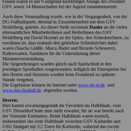
Frauen waren es nur 9 aufgrund kurzfristiger Absage des Dresdner
GSV, sowie 14 Mannschaften bei der Jugend zusammensetzte.
Auch diese Veranstaltung wurde, wie in der Vergangenheit, von der
DG-Fußballsparte, diesmal in Zusammenarbeit mit dem GSV
Heidelberg, geleitet. An dieser Stelle nochmals
Danke
an die vielen
ehrenamtlichen MitarbeiterInnen und HelferInnen des GSV
Heidelberg mit David Heymel an der Spitze, den Schiedsrichtern, zu
erwähnen ist, dass erstmals drei gehörlose Schiedsrichter dabei
waren (Sascha Gräßle, Marco Bader und Ricardo Scheuerer),
Hallenwarten, Sanitätern für die Unterstützung dieser
Mammutveranstaltung.
Die Siegerehrungen wurden gleich nach Spielschluß in den
jeweiligen Sporthallen vorgenommen, lediglich die Ehrenpreise bei
den Herren und Senioren wurden beim Festabend zu späterer
Stunde vergeben.
Die Ergebnisse können im Internet unter
www.dg-sv.de
und
www.dgs-fussball.de
abgerufen werden.
Herren:
Hier kamen erwartungsgemäß die Favoriten ins Halbfinale, vom
GSV Düsseldorf hatte man mehr erwartet, für sie war bereits nach
der Vorrunde Endstation. Beide Halbfinals waren torreich,
insbesondere das erste Halbfinale zwischen GSV Karlsruhe und
GSG Stuttgart mit 3:2 Toren für Karlsruhe, während das zweite