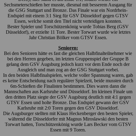
Sechsmeterschießen her musste, diesmal mit besserem Ausgang für
die GSG Stuttgart und Bronze. Das Finale war ein Nordrhein-
Endspiel mit einem 3:1 Sieg für GSV Düsseldorf gegen GTSV
Essen, welche somit den Titel nicht verteidigen konnten.
Bester Spieler und Torschützenkönig wurde Tobias Berg (GSV
Düsseldorf), er erzielte 11 Tore. Bester Torwart wurde wie letztes
Jahr Christian Bölker vom GTSV Essen.
Senioren:
Bei den Senioren hätte es fast die gleichen Halbfinalteilnehmer wie
bei den Herren gegeben, im letzten Gruppenspiel der Gruppe B
gelang dem GSV Augsburg jedoch kurz vor dem Ende noch der
Ausgleich und man zog an der GSG Stuttgart vorbei.
In den beiden Halbfinalspielen, welche voller Spannung waren, gab
es keine Entscheidung nach regulärer Spielzeit, beide mussten durch
6m-Schießen die Finalisten bestimmen. Dies waren dann die
Mannschaften aus Karlsruhe und Düsseldorf. Im kleinen Finale um
den dritten Platz siegte der GSV Augsburg deutlich mit 4:1 gegen
GTSV Essen und holte Bronze. Das Endspiel gewann der GSV
Karlsruhe mit 2:0 Toren gegen den GSV Düsseldorf.
Die Augsburger stellten mit Klaus Heckenberger den besten Spieler,
während die Düsseldorfer mit Magnus Miroslawski den besten
Torwart hatten, Torschützenkönig wurde Lars Becker vom GTSV
Essen mit 9 Toren.