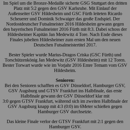
Im Spiel um die Bronze-Medaille sicherte GSG Stuttgart den dritten
Platz mit 5:2 gegen den GSV Karlsruhe. Mit Einlauf der
Außenseiter GSV Hildesheim und GSC Fürth leiteten Ricardo
Scheuerer und Dominik Schwaiger das große Endspiel. Der
Nordostdeutscher Futsalmeister 2016 Hildesheim gewann gegen
den bayerischen Futsalmeister 2016 Fürth mit 8:3. Dabei schoss der
Hildesheimer Kapitän Jan Medewitz 4 Tore. Nach Ende dieses
Finales jubelten Hildesheimer zum ersten Mal um den neuen
Deutschen Futsalmeistertitel 2017.
Bester Spieler wurde Marius-Dragos Criska (GSC Fürth) und
Torschützenkönig Jan Medewitz (GSV Hildesheim) mit 12 Toren.
Bester Torwart wurde wie im Vorjahr 2016 Emre Temam vom GSV
Hildesheim.
Senioren:
Bei den Senioren schafften es GSV Düsseldorf, Hamburger GSV,
GSV Augsburg und GTSV Frankfurt ins Halbfinale, das erste
Halbfinale gewann der GSV Düsseldorf klar mit
3:0 gegen GTSV Frankfurt, während sich im zweiten Halbfinale der
GSV Augsburg knapp mit 4:3 (0:0) im 6Meter schießen gegen
Hamburger GSV durchsetzte.
Das kleine Finale verlor der GTSV Frankfurt mit 2:1 gegen den
Hamburger GSV.