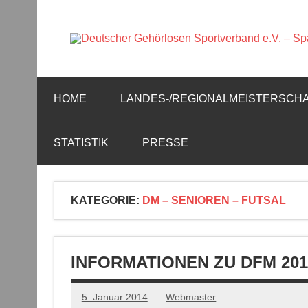
Zum
Inhalt
springen
Offizielle Webseite der Sparte Fußball
HOME
LANDES-/REGIONALMEISTERSCH
STATISTIK
PRESSE
KATEGORIE:
DM – SENIOREN – FUTSAL
INFORMATIONEN ZU DFM 2014
5. Januar 2014
Webmaster