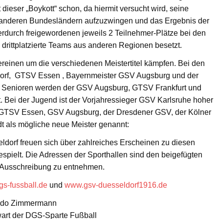
dieser „Boykott“ schon, da hiermit versucht wird, seine
 anderen Bundesländern aufzuzwingen und das Ergebnis der
erdurch freigewordenen jeweils 2 Teilnehmer-Plätze bei den
drittplatzierte Teams aus anderen Regionen besetzt.
einen um die verschiedenen Meistertitel kämpfen. Bei den
dorf, GTSV Essen , Bayernmeister GSV Augsburg und der
 Senioren werden der GSV Augsburg, GTSV Frankfurt und
 Bei der Jugend ist der Vorjahressieger GSV Karlsruhe hoher
er GTSV Essen, GSV Augsburg, der Dresdener GSV, der Kölner
als mögliche neue Meister genannt:
dorf freuen sich über zahlreiches Erscheinen zu diesen
gespielt. Die Adressen der Sporthallen sind den beigefügten
 Ausschreibung zu entnehmen.
s-fussball.de
und
www.gsv-duesseldorf1916.de
ido Zimmermann
art der DGS-Sparte Fußball