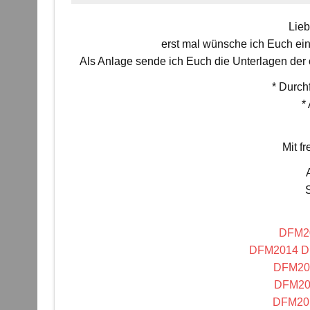
Lieb
erst mal wünsche ich Euch ein
Als Anlage sende ich Euch die Unterlagen der o
* Durc
*
Mit f
DFM20
DFM2014 Du
DFM201
DFM201
DFM201