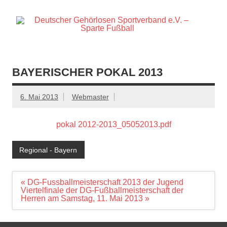
Zum
Inhalt
springen
Offizielle Webseite der Sparte Fußball
S
e
BAYERISCHER POKAL 2013
6. Mai 2013
Webmaster
pokal 2012-2013_05052013.pdf
Regional - Bayern
Beitragsnavigation
« DG-Fussballmeisterschaft 2013 der Jugend
Viertelfinale der DG-Fußballmeisterschaft der
Herren am Samstag, 11. Mai 2013 »