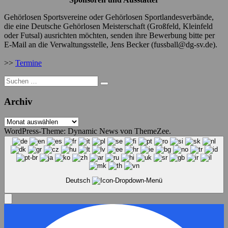
Gehörlosen Sportsvereine oder Gehörlosen Sportlandesverbände,
die eine Deutsche Gehörlosen Meisterschaft (Großfeld, Kleinfeld
oder Futsal) ausrichten möchten, senden ihre Bewerbung bitte per
E-Mail an die Verwaltungsstelle, Jens Becker (fussball@dg-sv.de).
>>
Termine
Suche
nach:
Archiv
Archiv
WordPress-Theme: Dynamic News von ThemeZee.
Deutsch