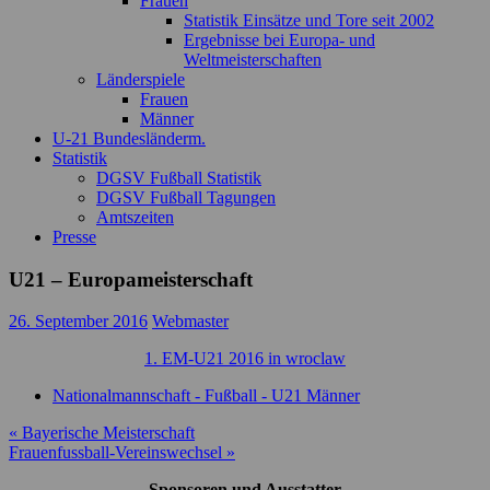
Frauen
Statistik Einsätze und Tore seit 2002
Ergebnisse bei Europa- und
Weltmeisterschaften
Länderspiele
Frauen
Männer
U-21 Bundesländerm.
Statistik
DGSV Fußball Statistik
DGSV Fußball Tagungen
Amtszeiten
Presse
U21 – Europameisterschaft
26. September 2016
Webmaster
1. EM-U21 2016 in wroclaw
Nationalmannschaft - Fußball - U21 Männer
Beitragsnavigation
« Bayerische Meisterschaft
Frauenfussball-Vereinswechsel »
Sponsoren und Ausstatter