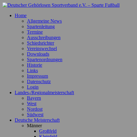
Zum
Inhalt
Deutscher Gehörlosen Sportverband e.V. – Sparte Fußball
Offizielle Webseite der Sparte Fußball
Home
springen
Allgemeine News
Spartenleitung
Termine
Ausschreibungen
Schiedsrichter
Vereinswechsel
Downloads
Spartenordnungen
Historie
Links
Impressum
Datenschutz
Login
Landes-/Regionalmeisterschaft
Bayern
West
Nordost
Südwest
Deutsche Meisterschaft
Männer
Großfeld
Kleinfeld