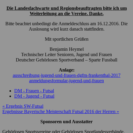
Die Landesfachwarte und Regionsbeauftragten bitte ich um
Weiterleitung an die Vereine. Danke.
Bitte beachtet unbedingt die Anmeldeschluss am 16.12.2016. Die
Auslosung wird kurz danach stattfinden.
Mit sportlichen Grüßen
Benjamin Heymel
Technischer Leiter Senioren, Jugend und Frauen
Deutscher Gehörlosen Sportverband – Sparte Fussball
Anlage:
ausschreibung-jugend-und-frauen-dgfm-frankenthal-2017
anmeldungsformular-jugend-und-frauen
DM - Frauen - Futsal
DM - Jugend - Futsal
Beitragsnavigation
« Ergebnis SW-Futsal
Ergebnisse Bayerische Meisterschaft Futsal 2016 der Herren »
Sponsoren und Ausstatter
Gehörlosen Sportsvereine oder Gehörlosen Sportlandesverbände,