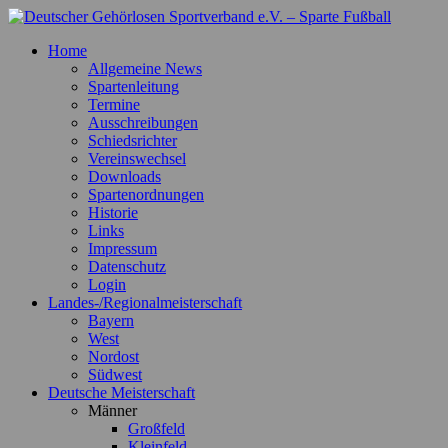
Zum
Inhalt
Deutscher Gehörlosen Sportverband e.V. – Sparte Fußball
Offizielle Webseite der Sparte Fußball
Home
springen
Allgemeine News
Spartenleitung
Termine
Ausschreibungen
Schiedsrichter
Vereinswechsel
Downloads
Spartenordnungen
Historie
Links
Impressum
Datenschutz
Login
Landes-/Regionalmeisterschaft
Bayern
West
Nordost
Südwest
Deutsche Meisterschaft
Männer
Großfeld
Kleinfeld