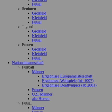
Futsal
Senioren
Großfeld
Kleinfeld
Futsal
Jugend
Großfeld
Kleinfeld
Futsal
Frauen
Großfeld
Kleinfeld
Futsal
Nationalmannschaft
Fußball
Männer
Ergebnisse Europameisterschaft
Ergebnisse Weltspiele (bis 1997)
Ergebnisse Deaflympics (ab 2001)
Frauen
U21 Männer
alte Herren
Futsal
Männer