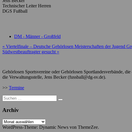
Jens Becker
Technischer Leiter Herren
DGS Fußball
DM - Männer - Großfeld
Beitragsnavigation
« Viertelfinale – Deutsche Gehörlosen Meisterschaften der Jugend G
Südwestbeauftragter gesucht »
Gehörlosen Sportsvereine oder Gehörlosen Sportlandesverbände, die e
die Verwaltungsstelle, Jens Becker (fussball@dg-sv.de).
>>
Termine
Suche
nach:
Archiv
Archiv
WordPress-Theme: Dynamic News von ThemeZee.