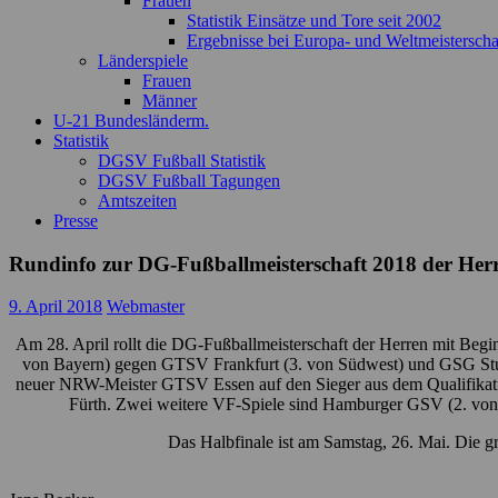
Frauen
Statistik Einsätze und Tore seit 2002
Ergebnisse bei Europa- und Weltmeisterscha
Länderspiele
Frauen
Männer
U-21 Bundesländerm.
Statistik
DGSV Fußball Statistik
DGSV Fußball Tagungen
Amtszeiten
Presse
Rundinfo zur DG-Fußballmeisterschaft 2018 der Her
9. April 2018
Webmaster
Am 28. April rollt die DG-Fußballmeisterschaft der Herren mit Begin
von Bayern) gegen GTSV Frankfurt (3. von Südwest) und GSG Stutt
neuer NRW-Meister GTSV Essen auf den Sieger aus dem Qualifikation
Fürth. Zwei weitere VF-Spiele sind Hamburger GSV (2. vo
Das Halbfinale ist am Samstag, 26. Mai. Die g