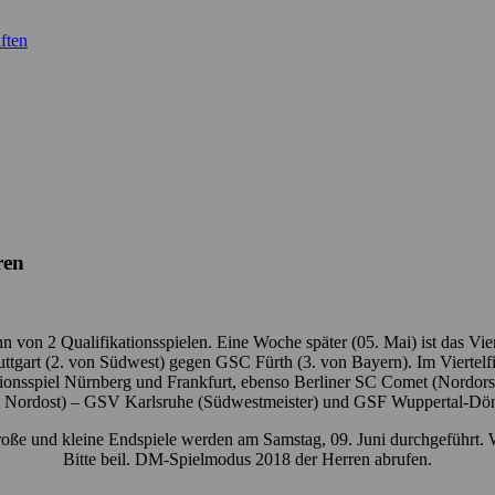
ften
ren
n von 2 Qualifikationsspielen. Eine Woche später (05. Mai) ist das Vie
gart (2. von Südwest) gegen GSC Fürth (3. von Bayern). Im Viertelfi
sspiel Nürnberg und Frankfurt, ebenso Berliner SC Comet (Nordorstdt.
n Nordost) – GSV Karlsruhe (Südwestmeister) und GSF Wuppertal-Dö
roße und kleine Endspiele werden am Samstag, 09. Juni durchgeführt. W
Bitte beil. DM-Spielmodus 2018 der Herren abrufen.