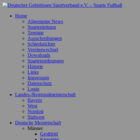
Zum
Inhalt
Deutscher Gehörlosen Sportverband e.V. – Sparte Fußball
Offizielle Webseite der Sparte Fußball
Home
springen
Allgemeine News
Spartenleitung
Termine
Ausschreibungen
Schiedsrichter
Vereinswechsel
Downloads
Spartenordnungen
Historie
Links
Impressum
Datenschutz
Login
Landes-/Regionalmeisterschaft
Bayern
West
Nordost
Südwest
Deutsche Meisterschaft
Männer
Großfeld
Kleinfeld