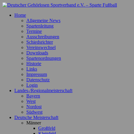
Zum
Inhalt
Deutscher Gehörlosen Sportverband e.V. – Sparte Fußball
Offizielle Webseite der Sparte Fußball
Home
springen
Allgemeine News
Spartenleitung
Termine
Ausschreibungen
Schiedsrichter
Vereinswechsel
Downloads
Spartenordnungen
Historie
Links
Impressum
Datenschutz
Login
Landes-/Regionalmeisterschaft
Bayern
West
Nordost
Südwest
Deutsche Meisterschaft
Männer
Großfeld
Kleinfeld