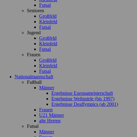
Futsal
Senioren
Großfeld
Kleinfeld
Futsal
Jugend
Großfeld
Kleinfeld
Futsal
Frauen
Großfeld
Kleinfeld
Futsal
Nationalmannschaft
Fußball
Männer
Ergebnisse Europameisterschaft
Ergebnisse Weltspiele (bis 1997)
Ergebnisse Deaflympics (ab 2001)
Frauen
U21 Männer
alte Herren
Futsal
Männer