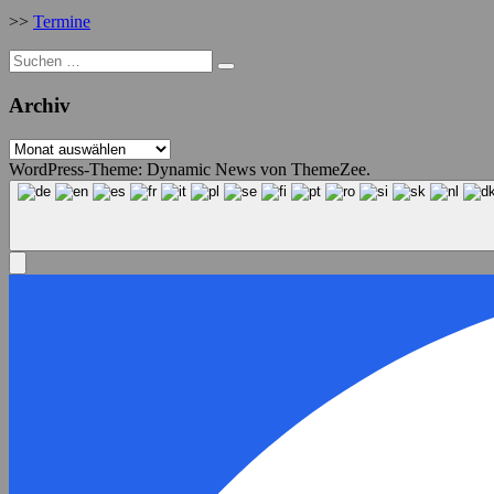
>>
Termine
Suche
nach:
Archiv
Archiv
WordPress-Theme: Dynamic News von ThemeZee.