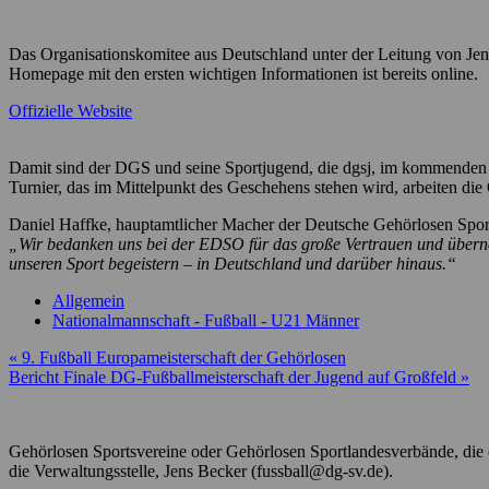
Das Organisationskomitee aus Deutschland unter der Leitung von Jens Be
Homepage mit den ersten wichtigen Informationen ist bereits online.
Offizielle Website
Damit sind der DGS und seine Sportjugend, die dgsj, im kommenden 
Turnier, das im Mittelpunkt des Geschehens stehen wird, arbeiten di
Daniel Haffke, hauptamtlicher Macher der Deutsche Gehörlosen Spor
„Wir bedanken uns bei der EDSO für das große Vertrauen und überne
unseren Sport begeistern – in Deutschland und darüber hinaus.“
Allgemein
Nationalmannschaft - Fußball - U21 Männer
Beitragsnavigation
« 9. Fußball Europameisterschaft der Gehörlosen
Bericht Finale DG-Fußballmeisterschaft der Jugend auf Großfeld »
Gehörlosen Sportsvereine oder Gehörlosen Sportlandesverbände, die e
die Verwaltungsstelle, Jens Becker (fussball@dg-sv.de).