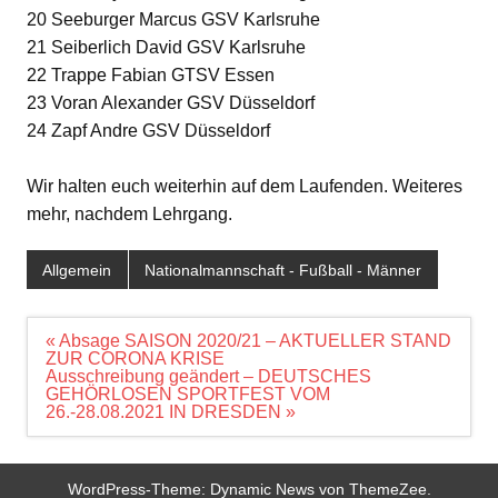
20 Seeburger Marcus GSV Karlsruhe
21 Seiberlich David GSV Karlsruhe
22 Trappe Fabian GTSV Essen
23 Voran Alexander GSV Düsseldorf
24 Zapf Andre GSV Düsseldorf
Wir halten euch weiterhin auf dem Laufenden. Weiteres
mehr, nachdem Lehrgang.
Allgemein
Nationalmannschaft - Fußball - Männer
Beitragsnavigation
« Absage SAISON 2020/21 – AKTUELLER STAND
ZUR CORONA KRISE
Ausschreibung geändert – DEUTSCHES
GEHÖRLOSEN SPORTFEST VOM
26.-28.08.2021 IN DRESDEN »
WordPress-Theme: Dynamic News von ThemeZee.