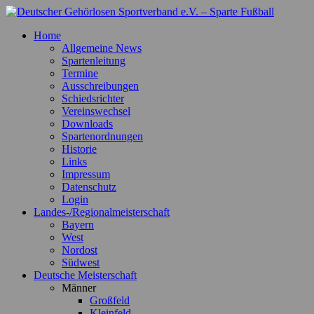
Zum
Inhalt
Deutscher Gehörlosen Sportverband e.V. – Sparte Fußball
Offizielle Webseite der Sparte Fußball
Home
springen
Allgemeine News
Spartenleitung
Termine
Ausschreibungen
Schiedsrichter
Vereinswechsel
Downloads
Spartenordnungen
Historie
Links
Impressum
Datenschutz
Login
Landes-/Regionalmeisterschaft
Bayern
West
Nordost
Südwest
Deutsche Meisterschaft
Männer
Großfeld
Kleinfeld