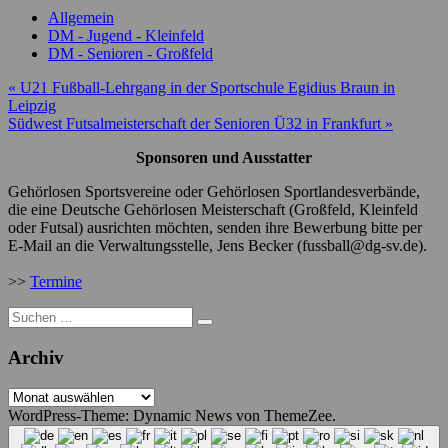
Dönberg
München
GSV
GSV
GTSV
Allgemein
Hildesheim
Essen
DM - Jugend - Kleinfeld
DM - Senioren - Großfeld
Beitragsnavigation
« U21 Fußball-Lehrgang in der Sportschule Egidius Braun in
Leipzig
Südwest Futsalmeisterschaft der Senioren Ü32 in Frankfurt »
Sponsoren und Ausstatter
Gehörlosen Sportsvereine oder Gehörlosen Sportlandesverbände,
die eine Deutsche Gehörlosen Meisterschaft (Großfeld, Kleinfeld
oder Futsal) ausrichten möchten, senden ihre Bewerbung bitte per
E-Mail an die Verwaltungsstelle, Jens Becker (fussball@dg-sv.de).
>>
Termine
Suche
nach:
Archiv
Archiv
WordPress-Theme: Dynamic News von ThemeZee.