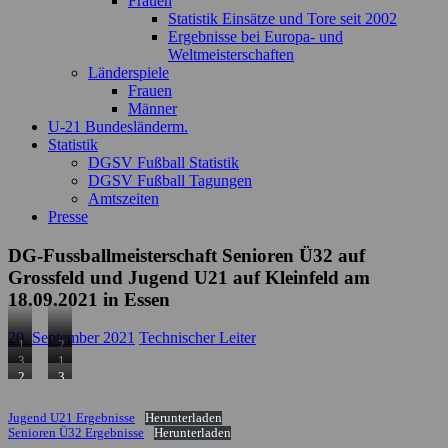
Frauen
Statistik Einsätze und Tore seit 2002
Ergebnisse bei Europa- und
Weltmeisterschaften
Länderspiele
Frauen
Männer
U-21 Bundesländerm.
Statistik
DGSV Fußball Statistik
DGSV Fußball Tagungen
Amtszeiten
Presse
DG-Fussballmeisterschaft Senioren Ü32 auf
Grossfeld und Jugend U21 auf Kleinfeld am
18.09.2021 in Essen
20. September 2021
Technischer Leiter
1.
2.
Platz
Platz
3.
1.
Jugend
Jugend
Platz
Platz
2.
3.
U21
U21
Jugend
Senioren
Platz
Platz
–
–
U21
Ü32
Senioren
Senioren
Jugend U21 Ergebnisse
Herunterladen
Hamburger
GSF
–
–
Ü32
Ü32
Senioren Ü32 Ergebnisse
Herunterladen
GSV
W.-
GBF
Hamburger
–
–