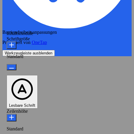
Barrierefreiheitsanpassungen
Inhaltsmodule
Schriftgröße
Präsentiert von
OneTap
Werkzeugleiste ausblenden
Standard
Lesbare Schrift
Zeilenhöhe
Standard