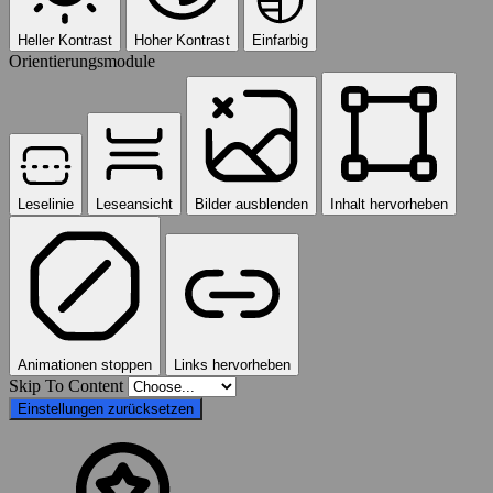
Heller Kontrast
Hoher Kontrast
Einfarbig
Orientierungsmodule
Leselinie
Leseansicht
Bilder ausblenden
Inhalt hervorheben
Animationen stoppen
Links hervorheben
Skip To Content
Einstellungen zurücksetzen