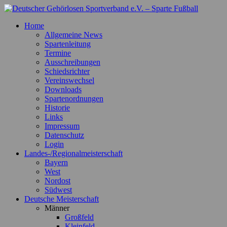
Zum
Inhalt
Deutscher Gehörlosen Sportverband e.V. – Sparte Fußball
Offizielle Webseite der Sparte Fußball
Home
springen
Allgemeine News
Spartenleitung
Termine
Ausschreibungen
Schiedsrichter
Vereinswechsel
Downloads
Spartenordnungen
Historie
Links
Impressum
Datenschutz
Login
Landes-/Regionalmeisterschaft
Bayern
West
Nordost
Südwest
Deutsche Meisterschaft
Männer
Großfeld
Kleinfeld