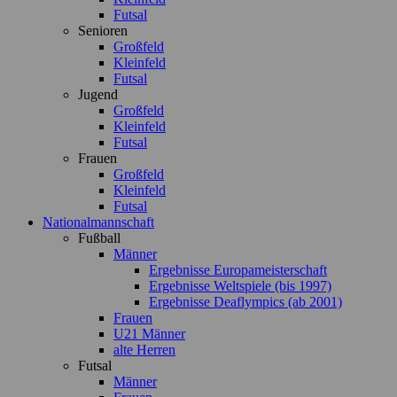
Futsal
Senioren
Großfeld
Kleinfeld
Futsal
Jugend
Großfeld
Kleinfeld
Futsal
Frauen
Großfeld
Kleinfeld
Futsal
Nationalmannschaft
Fußball
Männer
Ergebnisse Europameisterschaft
Ergebnisse Weltspiele (bis 1997)
Ergebnisse Deaflympics (ab 2001)
Frauen
U21 Männer
alte Herren
Futsal
Männer