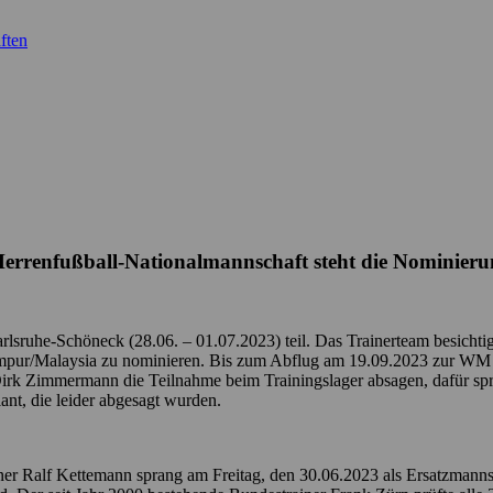
ften
Herrenfußball-Nationalmannschaft steht die Nominier
lsruhe-Schöneck (28.06. – 01.07.2023) teil. Das Trainerteam besichtigt
ur/Malaysia zu nominieren. Bis zum Abflug am 19.09.2023 zur WM ist 
irk Zimmermann die Teilnahme beim Trainingslager absagen, dafür spran
ant, die leider abgesagt wurden.
r Ralf Kettemann sprang am Freitag, den 30.06.2023 als Ersatzmannscha