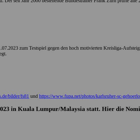
Der seit Jahr 2000 bestehende Bundestrainer Frank Zürn prüfte alle 2
.07.2023 zum Testspiel gegen den hoch motivierten Kreisliga-Aufsteig
egt.
.de/bilder/fs81
und
https://www.fupa.net/photos/karlsruher-sc-gehoer
.2023 in Kuala Lumpur/Malaysia statt. Hier die Nom