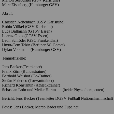
Marlon Seeburger (GSV Karlsruhe)
Marc Eisenberg (Hamburger GSV)
Abruf:
Christian Achenbach (GSV Karlsruhe)
Robin Völkel (GSV Karlsruhe)
Luca Ballmann (GTSV Essen)
Lorenz Opitz (GTSV Essen)
Leon Schröder (GSC Frankenthal)
Umut-Cem Tekin (Berliner SC Comet)
Dylan Volkmann (Hamburger GSV)
Teamoffizielle:
Jens Becker (Teamleiter)
Frank Zürn (Bundestrainer)
Berthold Weishof (Co-Trainer)
Stefan Federico (Torwarttrainer)
Richard Konstantin (Athletiktrainer)
Sebastian Lohr und Meike Hartmann (beide Physiotherapeuten)
Bericht: Jens Becker (Teamleiter DGSV Fußball Nationalmannschaft
Fotos: Jens Becker, Marco Bader und Fupa.net