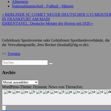
Allgemein
Nationalmannschaft - Fußball - Männer
Beitragsnavigation
« BERLINER SC COMET NEUER DEUTSCHER U15 MEISTER
IN FRANKFURT AM MAIN
EHRENTAFEL: Deutsche Meister der Herren seit 1920 »
Gehörlosen Sportsvereine oder Gehörlosen Sportlandesverbände, die e
die Verwaltungsstelle, Jens Becker (fussball@dg-sv.de).
>>
Termine
Suche
nach:
Archiv
Archiv
WordPress-Theme: Dynamic News von ThemeZee.