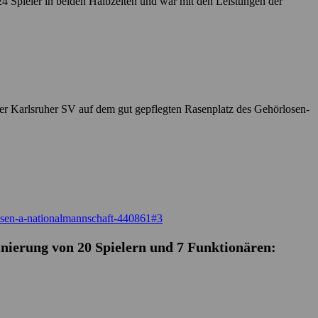
4 Spieler in beiden Halbzeiten und war mit den Leistungen der
er Karlsruher SV auf dem gut gepflegten Rasenplatz des Gehörlosen-
losen-a-nationalmannschaft-440861#3
inierung von 20 Spielern und 7 Funktionären: