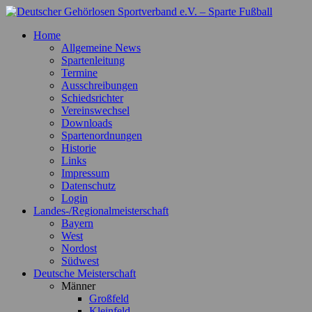
Zum
Inhalt
Deutscher Gehörlosen Sportverband e.V. – Sparte Fußball
Offizielle Webseite der Sparte Fußball
Home
springen
Allgemeine News
Spartenleitung
Termine
Ausschreibungen
Schiedsrichter
Vereinswechsel
Downloads
Spartenordnungen
Historie
Links
Impressum
Datenschutz
Login
Landes-/Regionalmeisterschaft
Bayern
West
Nordost
Südwest
Deutsche Meisterschaft
Männer
Großfeld
Kleinfeld