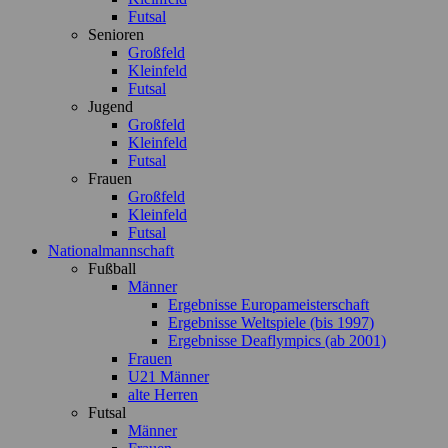
Futsal
Senioren
Großfeld
Kleinfeld
Futsal
Jugend
Großfeld
Kleinfeld
Futsal
Frauen
Großfeld
Kleinfeld
Futsal
Nationalmannschaft
Fußball
Männer
Ergebnisse Europameisterschaft
Ergebnisse Weltspiele (bis 1997)
Ergebnisse Deaflympics (ab 2001)
Frauen
U21 Männer
alte Herren
Futsal
Männer