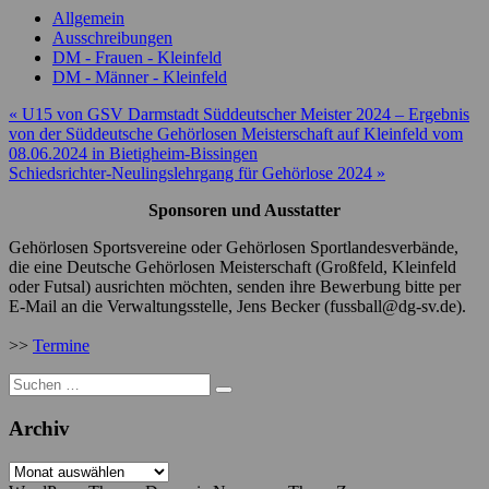
Allgemein
Ausschreibungen
DM - Frauen - Kleinfeld
DM - Männer - Kleinfeld
Beitragsnavigation
« U15 von GSV Darmstadt Süddeutscher Meister 2024 – Ergebnis
von der Süddeutsche Gehörlosen Meisterschaft auf Kleinfeld vom
08.06.2024 in Bietigheim-Bissingen
Schiedsrichter-Neulingslehrgang für Gehörlose 2024 »
Sponsoren und Ausstatter
Gehörlosen Sportsvereine oder Gehörlosen Sportlandesverbände,
die eine Deutsche Gehörlosen Meisterschaft (Großfeld, Kleinfeld
oder Futsal) ausrichten möchten, senden ihre Bewerbung bitte per
E-Mail an die Verwaltungsstelle, Jens Becker (fussball@dg-sv.de).
>>
Termine
Suche
nach:
Archiv
Archiv