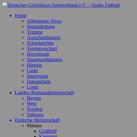
Zum
Inhalt
Deutscher Gehörlosen Sportverband e.V. – Sparte Fußball
Offizielle Webseite der Sparte Fußball
Home
springen
Allgemeine News
Spartenleitung
Termine
Ausschreibungen
Schiedsrichter
Vereinswechsel
Downloads
Spartenordnungen
Historie
Links
Impressum
Datenschutz
Login
Landes-/Regionalmeisterschaft
Bayern
West
Nordost
Südwest
Deutsche Meisterschaft
Männer
Großfeld
Kleinfeld