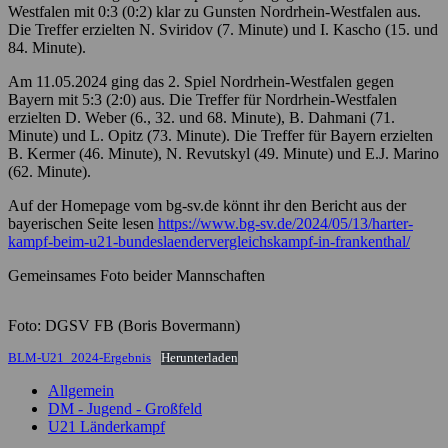
Westfalen mit 0:3 (0:2) klar zu Gunsten Nordrhein-Westfalen aus.
Die Treffer erzielten N. Sviridov (7. Minute) und I. Kascho (15. und
84. Minute).
Am 11.05.2024 ging das 2. Spiel Nordrhein-Westfalen gegen
Bayern mit 5:3 (2:0) aus. Die Treffer für Nordrhein-Westfalen
erzielten D. Weber (6., 32. und 68. Minute), B. Dahmani (71.
Minute) und L. Opitz (73. Minute). Die Treffer für Bayern erzielten
B. Kermer (46. Minute), N. Revutskyl (49. Minute) und E.J. Marino
(62. Minute).
Auf der Homepage vom bg-sv.de könnt ihr den Bericht aus der
bayerischen Seite lesen
https://www.bg-sv.de/2024/05/13/harter-
kampf-beim-u21-bundeslaendervergleichskampf-in-frankenthal/
Gemeinsames Foto beider Mannschaften
Foto: DGSV FB (Boris Bovermann)
BLM-U21_2024-Ergebnis
Herunterladen
Allgemein
DM - Jugend - Großfeld
U21 Länderkampf