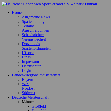
Zum
Inhalt
Deutscher Gehörlosen Sportverband e.V. – Sparte Fußball
Offizielle Webseite der Sparte Fußball
Home
springen
Allgemeine News
Spartenleitung
Termine
Ausschreibungen
Schiedsrichter
Vereinswechsel
Downloads
Spartenordnungen
Historie
Links
Impressum
Datenschutz
Login
Landes-/Regionalmeisterschaft
Bayern
West
Nordost
Südwest
Deutsche Meisterschaft
Männer
Großfeld
Kleinfeld