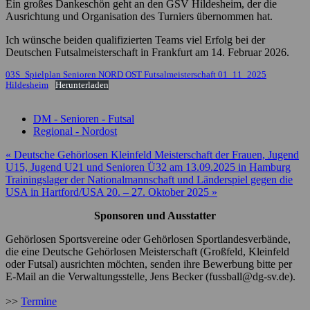
Ein großes Dankeschön geht an den GSV Hildesheim, der die
Ausrichtung und Organisation des Turniers übernommen hat.
Ich wünsche beiden qualifizierten Teams viel Erfolg bei der
Deutschen Futsalmeisterschaft in Frankfurt am 14. Februar 2026.
03S_Spielplan Senioren NORD OST Futsalmeisterschaft 01_11_2025
Hildesheim
Herunterladen
DM - Senioren - Futsal
Regional - Nordost
Beitragsnavigation
« Deutsche Gehörlosen Kleinfeld Meisterschaft der Frauen, Jugend
U15, Jugend U21 und Senioren Ü32 am 13.09.2025 in Hamburg
Trainingslager der Nationalmannschaft und Länderspiel gegen die
USA in Hartford/USA 20. – 27. Oktober 2025 »
Sponsoren und Ausstatter
Gehörlosen Sportsvereine oder Gehörlosen Sportlandesverbände,
die eine Deutsche Gehörlosen Meisterschaft (Großfeld, Kleinfeld
oder Futsal) ausrichten möchten, senden ihre Bewerbung bitte per
E-Mail an die Verwaltungsstelle, Jens Becker (fussball@dg-sv.de).
>>
Termine