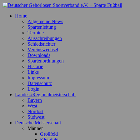
Zum
Inhalt
Deutscher Gehörlosen Sportverband e.V. – Sparte Fußball
Offizielle Webseite der Sparte Fußball
Home
springen
Allgemeine News
Spartenleitung
Termine
Ausschreibungen
Schiedsrichter
Vereinswechsel
Downloads
Spartenordnungen
Historie
Links
Impressum
Datenschutz
Login
Landes-/Regionalmeisterschaft
Bayern
West
Nordost
Südwest
Deutsche Meisterschaft
Männer
Großfeld
Kleinfeld