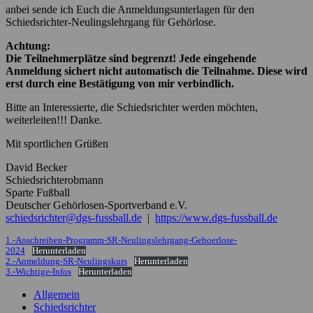
anbei sende ich Euch die Anmeldungsunterlagen für den
Schiedsrichter-Neulingslehrgang für Gehörlose.
Achtung:
Die Teilnehmerplätze sind begrenzt! Jede eingehende
Anmeldung sichert nicht automatisch die Teilnahme. Diese wird
erst durch eine Bestätigung von mir verbindlich.
Bitte an Interessierte, die Schiedsrichter werden möchten,
weiterleiten!!! Danke.
Mit sportlichen Grüßen
David Becker
Schiedsrichterobmann
Sparte Fußball
Deutscher Gehörlosen-Sportverband e.V.
schiedsrichter@dgs-fussball.de
|
https://www.dgs-fussball.de
1.-Anschreiben-Programm-SR-Neulingslehrgang-Gehoerlose-
2024
Herunterladen
2.-Anmeldung-SR-Neulingskurs
Herunterladen
3.-Wichtige-Infos
Herunterladen
Allgemein
Schiedsrichter