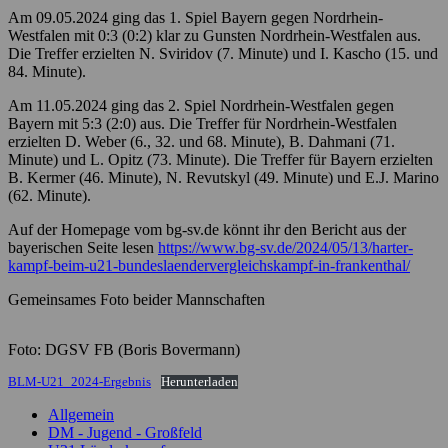
Am 09.05.2024 ging das 1. Spiel Bayern gegen Nordrhein-
Westfalen mit 0:3 (0:2) klar zu Gunsten Nordrhein-Westfalen aus.
Die Treffer erzielten N. Sviridov (7. Minute) und I. Kascho (15. und
84. Minute).
Am 11.05.2024 ging das 2. Spiel Nordrhein-Westfalen gegen
Bayern mit 5:3 (2:0) aus. Die Treffer für Nordrhein-Westfalen
erzielten D. Weber (6., 32. und 68. Minute), B. Dahmani (71.
Minute) und L. Opitz (73. Minute). Die Treffer für Bayern erzielten
B. Kermer (46. Minute), N. Revutskyl (49. Minute) und E.J. Marino
(62. Minute).
Auf der Homepage vom bg-sv.de könnt ihr den Bericht aus der
bayerischen Seite lesen
https://www.bg-sv.de/2024/05/13/harter-
kampf-beim-u21-bundeslaendervergleichskampf-in-frankenthal/
Gemeinsames Foto beider Mannschaften
Foto: DGSV FB (Boris Bovermann)
BLM-U21_2024-Ergebnis
Herunterladen
Allgemein
DM - Jugend - Großfeld