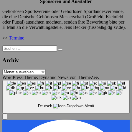
Sponsoren und Ausstatter
Gehörlosen Sportsvereine oder Gehörlosen Sportlandesverbände,
die eine Deutsche Gehörlosen Meisterschaft (Großfeld, Kleinfeld
oder Futsal) ausrichten möchten, senden ihre Bewerbung bitte per
E-Mail an die Verwaltungsstelle, Jens Becker (fussball@dg-sv.de).
>>
Termine
Suche
nach:
Archiv
Archiv
WordPress-Theme: Dynamic News von ThemeZee.
Deutsch