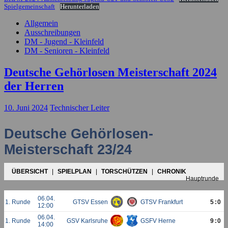
Spielgemeinschaft
Herunterladen
Allgemein
Ausschreibungen
DM - Jugend - Kleinfeld
DM - Senioren - Kleinfeld
Deutsche Gehörlosen Meisterschaft 2024
der Herren
10. Juni 2024
Technischer Leiter
Deutsche Gehörlosen-
Meisterschaft 23/24
ÜBERSICHT
|
SPIELPLAN
|
TORSCHÜTZEN
|
CHRONIK
Hauptrunde
06.04.
1. Runde
GTSV Essen
GTSV Frankfurt
5:0
12:00
06.04.
1. Runde
GSV Karlsruhe
GSFV Herne
9:0
14:00