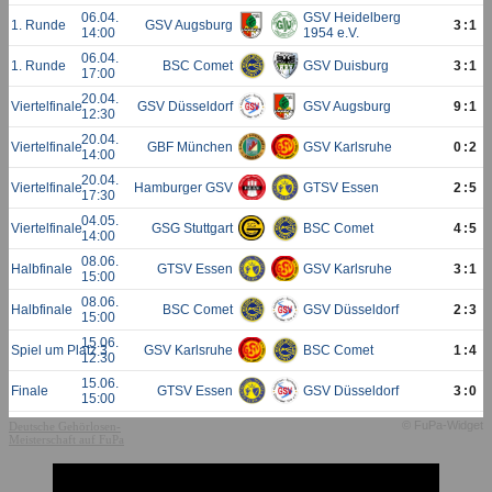
06.04.
GSV Heidelberg
1. Runde
GSV Augsburg
3:1
14:00
1954 e.V.
06.04.
1. Runde
BSC Comet
GSV Duisburg
3:1
17:00
20.04.
Viertelfinale
GSV Düsseldorf
GSV Augsburg
9:1
12:30
20.04.
Viertelfinale
GBF München
GSV Karlsruhe
0:2
14:00
20.04.
Viertelfinale
Hamburger GSV
GTSV Essen
2:5
17:30
04.05.
Viertelfinale
GSG Stuttgart
BSC Comet
4:5
14:00
08.06.
Halbfinale
GTSV Essen
GSV Karlsruhe
3:1
15:00
08.06.
Halbfinale
BSC Comet
GSV Düsseldorf
2:3
15:00
15.06.
Spiel um Platz 3
GSV Karlsruhe
BSC Comet
1:4
12:30
15.06.
Finale
GTSV Essen
GSV Düsseldorf
3:0
15:00
© FuPa-Widget
Deutsche Gehörlosen-
Meisterschaft auf FuPa