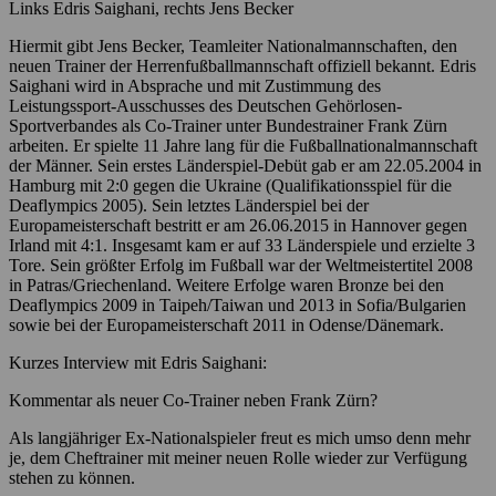
Links Edris Saighani, rechts Jens Becker
Hiermit gibt Jens Becker, Teamleiter Nationalmannschaften, den
neuen Trainer der Herrenfußballmannschaft offiziell bekannt. Edris
Saighani wird in Absprache und mit Zustimmung des
Leistungssport-Ausschusses des Deutschen Gehörlosen-
Sportverbandes als Co-Trainer unter Bundestrainer Frank Zürn
arbeiten. Er spielte 11 Jahre lang für die Fußballnationalmannschaft
der Männer. Sein erstes Länderspiel-Debüt gab er am 22.05.2004 in
Hamburg mit 2:0 gegen die Ukraine (Qualifikationsspiel für die
Deaflympics 2005). Sein letztes Länderspiel bei der
Europameisterschaft bestritt er am 26.06.2015 in Hannover gegen
Irland mit 4:1. Insgesamt kam er auf 33 Länderspiele und erzielte 3
Tore. Sein größter Erfolg im Fußball war der Weltmeistertitel 2008
in Patras/Griechenland. Weitere Erfolge waren Bronze bei den
Deaflympics 2009 in Taipeh/Taiwan und 2013 in Sofia/Bulgarien
sowie bei der Europameisterschaft 2011 in Odense/Dänemark.
Kurzes Interview mit Edris Saighani:
Kommentar als neuer Co-Trainer neben Frank Zürn?
Als langjähriger Ex-Nationalspieler freut es mich umso denn mehr
je, dem Cheftrainer mit meiner neuen Rolle wieder zur Verfügung
stehen zu können.