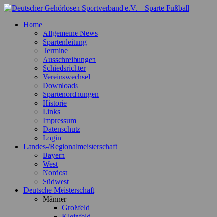
Zum
Inhalt
Deutscher Gehörlosen Sportverband e.V. – Sparte Fußball
Offizielle Webseite der Sparte Fußball
Home
springen
Allgemeine News
Spartenleitung
Termine
Ausschreibungen
Schiedsrichter
Vereinswechsel
Downloads
Spartenordnungen
Historie
Links
Impressum
Datenschutz
Login
Landes-/Regionalmeisterschaft
Bayern
West
Nordost
Südwest
Deutsche Meisterschaft
Männer
Großfeld
Kleinfeld