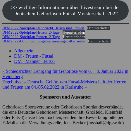
>> wichtige Informationen über Livestream bei der
Deutschen Gehörlosen Futsal-Meisterschaft 2022
DFM2022-Spielplan-Uebersicht-Herren-und-Frauen
Herunterladen
DFM2022-Spielplan-Herren_2-Tage
Herunterladen
DFM2022-Spielplan-Frauen_2-Tage
Herunterladen
DFM2022-Durchfuehrungsbestimmungen-Karlsruhe
Herunterladen
Allgemein
DM - Frauen - Futsal
DM - Männer - Futsal
Beitragsnavigation
« Schiedsrichter-Lehrgang für Gehörlose vom 6. – 8. Januar 2022 in
Heidelberg
Ergebnisse – Deutsche Gehörlosen Futsal-Meisterschaft der Herren
und Frauen am 04./05.02.2022 in Karlsruhe »
Sponsoren und Ausstatter
Gehörlosen Sportsvereine oder Gehörlosen Sportlandesverbände,
die eine Deutsche Gehörlosen Meisterschaft (Großfeld, Kleinfeld
oder Futsal) ausrichten möchten, senden ihre Bewerbung bitte per
E-Mail an die Verwaltungsstelle, Jens Becker (fussball@dg-sv.de).