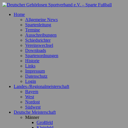
Zum
Inhalt
Deutscher Gehörlosen Sportverband e.V. – Sparte Fußball
Offizielle Webseite der Sparte Fußball
Home
springen
Allgemeine News
Spartenleitung
Termine
Ausschreibungen
Schiedsrichter
Vereinswechsel
Downloads
Spartenordnungen
Historie
Links
Impressum
Datenschutz
Login
Landes-/Regionalmeisterschaft
Bayern
West
Nordost
Südwest
Deutsche Meisterschaft
Männer
Großfeld
Kleinfeld