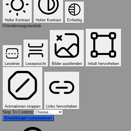
Heller Kontrast
Hoher Kontrast
Einfarbig
Orientierungsmodule
Leselinie
Leseansicht
Bilder ausblenden
Inhalt hervorheben
Animationen stoppen
Links hervorheben
Skip To Content
Einstellungen zurücksetzen