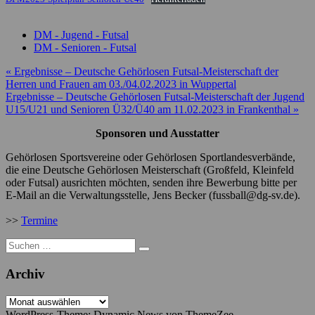
DM - Jugend - Futsal
DM - Senioren - Futsal
Beitragsnavigation
« Ergebnisse – Deutsche Gehörlosen Futsal-Meisterschaft der
Herren und Frauen am 03./04.02.2023 in Wuppertal
Ergebnisse – Deutsche Gehörlosen Futsal-Meisterschaft der Jugend
U15/U21 und Senioren Ü32/Ü40 am 11.02.2023 in Frankenthal »
Sponsoren und Ausstatter
Gehörlosen Sportsvereine oder Gehörlosen Sportlandesverbände,
die eine Deutsche Gehörlosen Meisterschaft (Großfeld, Kleinfeld
oder Futsal) ausrichten möchten, senden ihre Bewerbung bitte per
E-Mail an die Verwaltungsstelle, Jens Becker (fussball@dg-sv.de).
>>
Termine
Suche
nach:
Archiv
Archiv
WordPress-Theme: Dynamic News von ThemeZee.