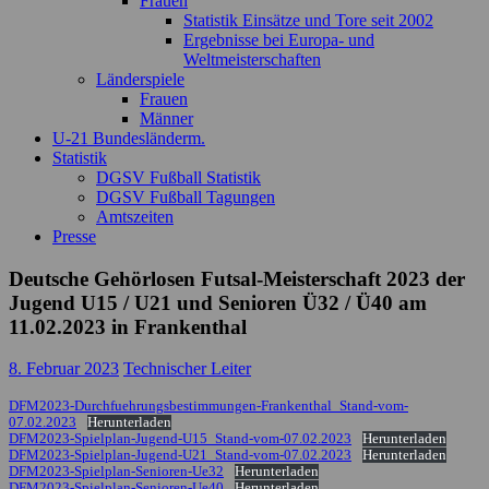
Frauen
Statistik Einsätze und Tore seit 2002
Ergebnisse bei Europa- und
Weltmeisterschaften
Länderspiele
Frauen
Männer
U-21 Bundesländerm.
Statistik
DGSV Fußball Statistik
DGSV Fußball Tagungen
Amtszeiten
Presse
Deutsche Gehörlosen Futsal-Meisterschaft 2023 der
Jugend U15 / U21 und Senioren Ü32 / Ü40 am
11.02.2023 in Frankenthal
8. Februar 2023
Technischer Leiter
DFM2023-Durchfuehrungsbestimmungen-Frankenthal_Stand-vom-
07.02.2023
Herunterladen
DFM2023-Spielplan-Jugend-U15_Stand-vom-07.02.2023
Herunterladen
DFM2023-Spielplan-Jugend-U21_Stand-vom-07.02.2023
Herunterladen
DFM2023-Spielplan-Senioren-Ue32
Herunterladen
DFM2023-Spielplan-Senioren-Ue40
Herunterladen