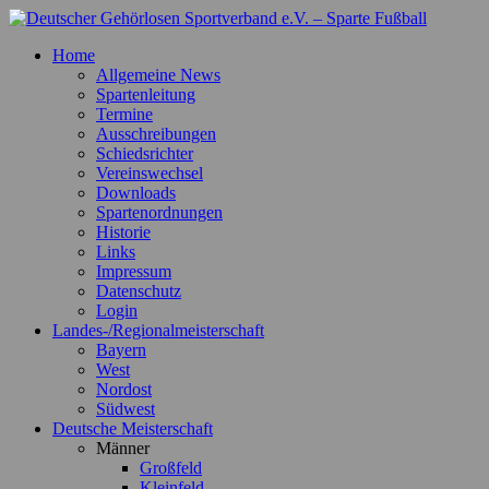
Zum
Inhalt
Deutscher Gehörlosen Sportverband e.V. – Sparte Fußball
Offizielle Webseite der Sparte Fußball
Home
springen
Allgemeine News
Spartenleitung
Termine
Ausschreibungen
Schiedsrichter
Vereinswechsel
Downloads
Spartenordnungen
Historie
Links
Impressum
Datenschutz
Login
Landes-/Regionalmeisterschaft
Bayern
West
Nordost
Südwest
Deutsche Meisterschaft
Männer
Großfeld
Kleinfeld