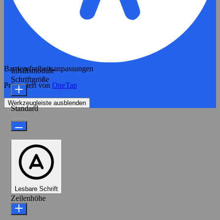
Barrierefreiheitsanpassungen
Inhaltsmodule
Schriftgröße
Präsentiert von
OneTap
Werkzeugleiste ausblenden
Standard
Lesbare Schrift
Zeilenhöhe