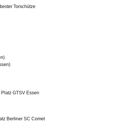
bester Torschütze
en)
ssen)
. Platz GTSV Essen
latz Berliner SC Comet