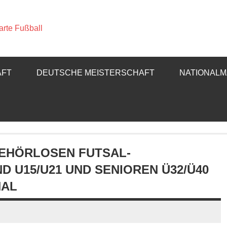
Deutscher Gehörl
– Sparte Fußball
AFT
DEUTSCHE MEISTERSCHAFT
NATIONAL
GEHÖRLOSEN FUTSAL-
 U15/U21 UND SENIOREN Ü32/Ü40
HAL